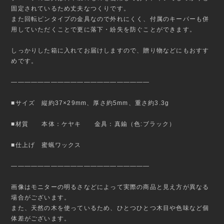
固定されているため丈夫なつくりです。
また回転ピンタイプの金具なので外れにくく、付属のキーパーも併
用していただくことで更に落下・紛失を防ぐことができます。
しっかりした箱に入れてお届けしますので、贈り物などにもおすす
めです。
—————————————————————
■サイズ 縦約37×29mm、厚さ約5mm、重さ約3.3g
■材質 本体：ケヤキ 金具：真鍮（色:ブラック）
■仕上げ 蜜蝋ワックス
—————————————————————
画像はモニターの明るさなどによって実際の商品と見え方が異なる
場合がございます。
また、天然の木を使っているため、ひとつひとつ木目や色味など個
体差がございます。