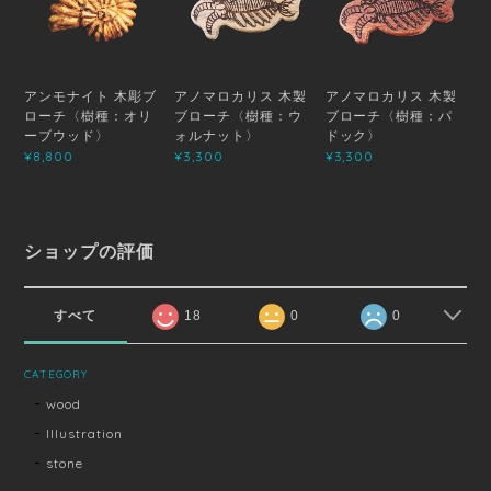
アンモナイト 木彫ブ
アノマロカリス 木製
アノマロカリス 木製
ローチ〈樹種：オリ
ブローチ〈樹種：ウ
ブローチ〈樹種：パ
ーブウッド〉
ォルナット〉
ドック〉
¥8,800
¥3,300
¥3,300
ショップの評価
すべて
18
0
0
CATEGORY
wood
Illustration
stone