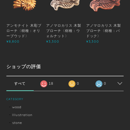
アンモナイト 木彫ブ
アノマロカリス 木製
アノマロカリス 木製
ローチ〈樹種：オリ
ブローチ〈樹種：ウ
ブローチ〈樹種：パ
ーブウッド〉
ォルナット〉
ドック〉
¥8,800
¥3,300
¥3,300
ショップの評価
すべて
18
0
0
CATEGORY
wood
Illustration
stone