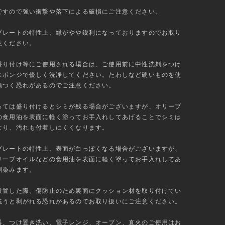
ですので強い衝撃や落下による破損にご注意ください。
プレートの特性上、縁がやや鋭利になっておりますのでお取り
意ください。
盛り付け等にご使用される場合は、ご使用前に中性洗剤をつけ
スポンジで優しく洗浄してください。たわしなど硬いものを使
傷つく恐れがあるのでご注意ください。
っては盛り付けるとシミが残る場合がございますが、オリーブ
の食用油を表面に軽く塗ってお手入れしてあげることでシミは
なり、汚れも付着しにくくなります。
プレートの特性上、表面が白っぽくなる場合がございますが、
リーブオイルなどの食用油を表面に軽く塗ってお手入れしてあ
馴染みます。
設置した際、傷防止のため裏面にクッション材を取り付けてい
洗うと剥がれる恐れがあるのでお取り扱いにご注意ください。
器、つけ置き洗い、電子レンジ、オーブン、直火のご使用はお