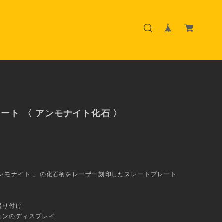
ート 〈 アンモナイト化石 〉
アンモナイト 」の化石柄をレーザー刻印したスレートプレート
盛り付け
ョンのディスプレイ