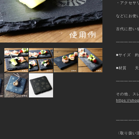
・アクセサ
などにお使
古代に想い
—————
■サイズ 約1
■材質 天
—————
その他、ス
https://sh
—————
〈取り扱い