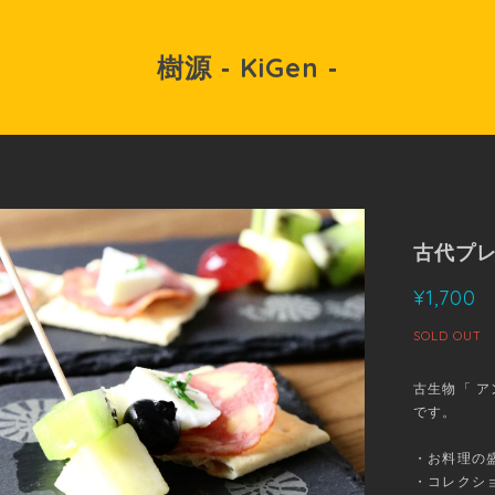
樹源 ‐ KiGen ‐
古代プレ
¥1,700
SOLD OUT
古生物「 
です。
・お料理の
・コレクシ