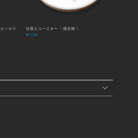
オルソセラ
珪藻土コースター〈 微生物 〉
¥1,100