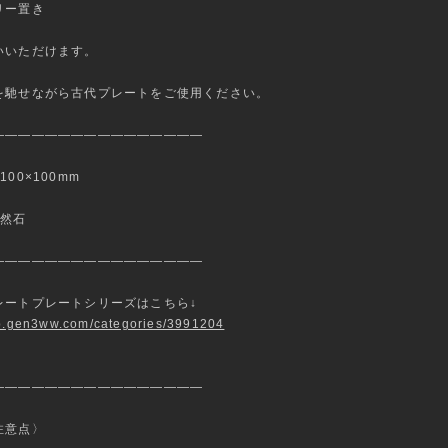
リー置き
いいただけます。
を馳せながら古代プレートをご使用ください。
————————————————
00×100mm
然石
————————————————
レートプレートシリーズはこちら↓
op.gen3ww.com/categories/3991204
————————————————
注意点〉