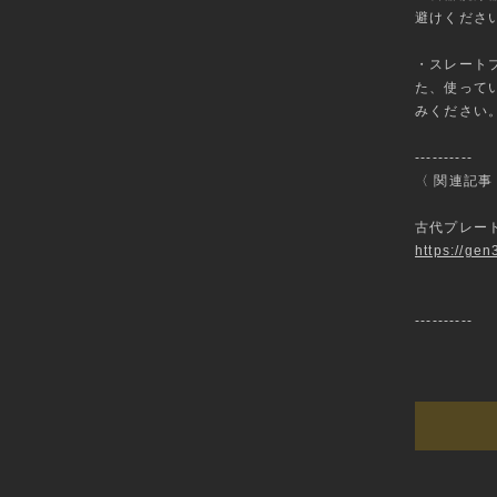
避けくださ
・スレート
た、使って
みください
----------
〈 関連記事
古代プレー
https://ge
----------