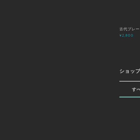
古代プレート
¥2,800
ショッ
す