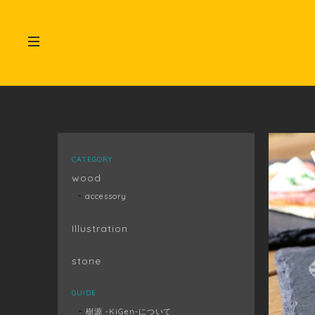
CATEGORY
wood
accessory
Illustration
stone
GUIDE
樹源 ‐KiGen‐について