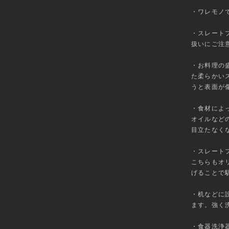
・ワレモノ
・スレート
扱いにご注
・お料理の
た柔らかい
うと表面が
・食材によ
オイルなど
目立たなく
・スレート
こちらもオ
げることで
・机などに
ます。強く
・食器洗浄