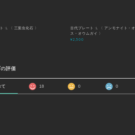
 :L 〈 三葉虫化石 〉
古代プレート :L 〈 アンモナイト・
ス・オウムガイ 〉
¥2,500
プの評価
べて
18
0
0